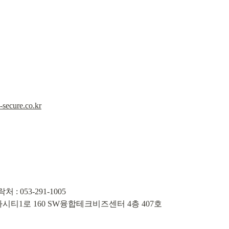
k-secure.co.kr
 : 053-291-1005

시티1로 160 SW융합테크비즈센터 4층 407호